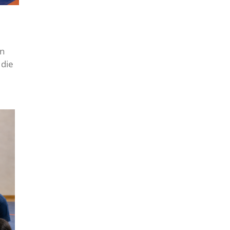
en
 die