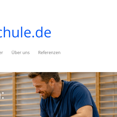
chule.de
er
Über uns
Referenzen
: