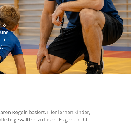
n &
lung
sem
. -
aren Regeln basiert. Hier lernen Kinder,
ikte gewaltfrei zu lösen. Es geht nicht