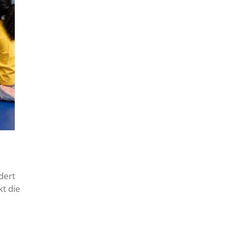
dert
kt die