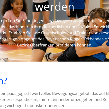
werden
tdecken Sie Schulringen – pädagogisch angeleitetes Ringe
fen, das Kinder in ihrer körperlichen und sozialen Entwick
ärkt. Erfahren Sie, wie Grundschulen und Trainer von die
nzigartigen Angebot des Bayerischen Ringer Verbandes e.V
Bezirk Oberfranken profitieren können.
n?
st ein pädagogisch wertvolles Bewegungsangebot, das auf kl
nzen zu respektieren, fair miteinander umzugehen und Konfl
ung wichtiger Lebenskompetenzen.